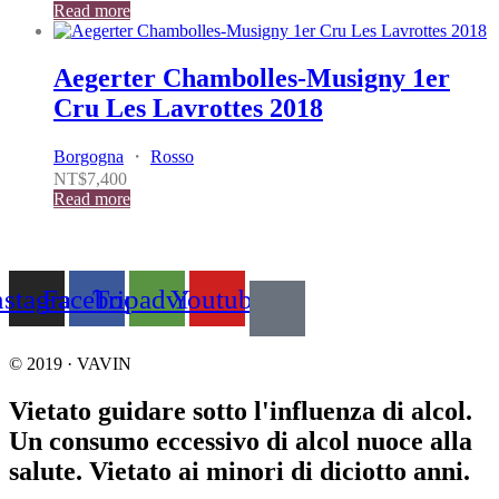
Read more
Aegerter Chambolles-Musigny 1er
Cru Les Lavrottes 2018
Borgogna
・
Rosso
NT$
7,400
Read more
nstagram
Facebook
Tripadvisor
Youtube
© 2019 · VAVIN
Vietato guidare sotto l'influenza di alcol.
Un consumo eccessivo di alcol nuoce alla
salute. Vietato ai minori di diciotto anni.