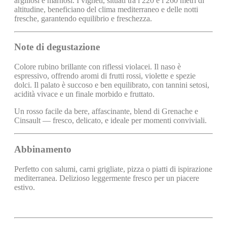
argillosi e marnosi. I vigneti, situati tra i 220 e i 260 metri di
altitudine, beneficiano del clima mediterraneo e delle notti
fresche, garantendo equilibrio e freschezza.
Note di degustazione
Colore rubino brillante con riflessi violacei. Il naso è
espressivo, offrendo aromi di frutti rossi, violette e spezie
dolci. Il palato è succoso e ben equilibrato, con tannini setosi,
acidità vivace e un finale morbido e fruttato.
Un rosso facile da bere, affascinante, blend di Grenache e
Cinsault — fresco, delicato, e ideale per momenti conviviali.
Abbinamento
Perfetto con salumi, carni grigliate, pizza o piatti di ispirazione
mediterranea. Delizioso leggermente fresco per un piacere
estivo.