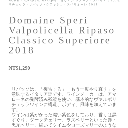
HOME
/
Ã‚«ÃƑ†Ã‚´ÃƑªÃƑ¼
/
赤ワイン
ドメーヌ・スペリ・ヴァルポ
リチェッラ・リパッソ・クラッシコ・スペリオーレ 2018
Domaine Speri
Valpolicella Ripaso
Classico Superiore
2018
NT$
1,290
リパッソは、「復習する」「もう一度やり直す」を
意味するイタリア語です。ワインメーカーは、アマ
ローネの発酵済み残渣を使い、基本的なヴァルポリ
チェッラワインに構造、ボディ、風味を加えていま
す。.
ワインは紫がかった濃い紫色をしており、香りは黒
すぐり、ダークチェリー、ラズベリーといった赤・
黒系ベリー、続いてタイムやローズマリーのような