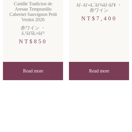
Castille Tradicion de
ãƒ–ãƒ«ã‚´ãƒ¼ãƒ‹ãƒ¥
・
Aresan Tempranillo
赤ワイン
Cabernet Sauvignon Petit
NT$
7,400
Verdot 2020
赤ワイン
・
ã‚¹ãƒšã‚¤ãƒ³
NT$
850
Read more
Read more