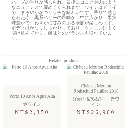
ハーブの香りが感じられ、最後にココアや肉のよう
なニュアンスで締めくくられます。ワインはドライ
で、まろやかかつリッチな味わいです。香りで感じ
られた赤・黒系ベリーの風味が口中に広がり、果実
味豊かで、わずかに甘みのある余韻が楽しめます。
ボディはかなりしっかりしており、タンニンはよく
溶け込んでおり、酸味とのバランスも取れていま
す。.
Related products
Château Mouton
Rothschild Pauillac 2018
Porto 10 Anos Agua Alta
ãƒœãƒ«ãƒ‰ãƒ¼
・
赤ワ
赤ワイン
イン
NT$
2,350
NT$
26,900