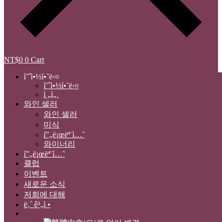
NT$
0
0
Cart
ì˜ˆì•½í•˜ë‹¤
ì˜ˆì•½í•˜ë‹¤
ì „ì„¸
와인 셀러
와인 셀러
미식
í”„ë¡œëª¨ì…˜
와이너리
í”„ë¡œëª¨ì…˜
클럽
이벤트
새로운 소식
저희에 대해
ë‚´ ê³„ì •