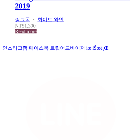
2019
랑그독
・
화이트 와인
NT$
1,390
Read more
인스타그램
페이스북
트립어드바이저
ìœ íŠœë¸Œ