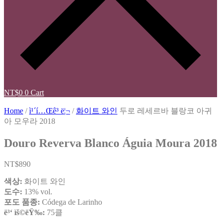
NT$
0
0
Cart
Home
/
ì¹´í…Œê³ ë¦¬
/
화이트 와인
두로 레세르바 블랑코 아귀
아 모우라 2018
Douro Reverva Blanco Águia Moura 2018
NT$
890
색상:
화이트 와인
도수:
13% vol.
포도 품종:
Códega de Larinho
ë³‘ ìš©ëŸ‰:
75클