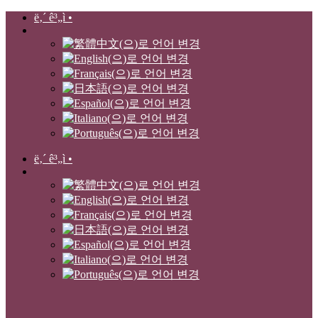
ë‚´ ê³„ì •
ë‚´ ê³„ì •