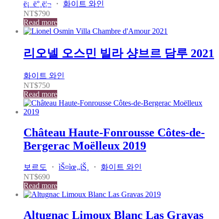
ë¡ ë°¸ë¦¬
・
화이트 와인
NT$
790
Read more
리오넬 오스민 빌라 샹브르 담루 2021
화이트 와인
NT$
750
Read more
Château Haute-Fonrousse Côtes-de-
Bergerac Moëlleux 2019
보르도
・
ìŠ¤ìœ„íŠ¸
・
화이트 와인
NT$
690
Read more
Altugnac Limoux Blanc Las Gravas