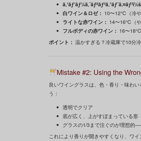
ã‚¹ãƒ‘ãƒ¼ã‚¯ãƒªãƒ³ã‚°ãƒ¯ã‚¤ãƒ³ï¼š
白ワイン＆ロゼ：
10〜12℃（冷
ライトな赤ワイン：
14〜16℃（
フルボディの赤ワイン：
16〜18
ポイント：
温かすぎる？冷蔵庫で10分
Mistake #2: Using the Wron
良いワイングラスは、色・香り・味わい
う：
透明でクリア
底が広く、上がすぼまっている形
グラスの1/3まで注ぐのが理想的
これにより香りが開きやすくなり、ワイ