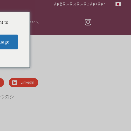
ÃƑŽÃ‚¤Ã‚¢Ã‚«Ã‚¦ÃƑ³ÃƑˆ
t to
私たちについて
uage
r
LinkedIn
5つのシ