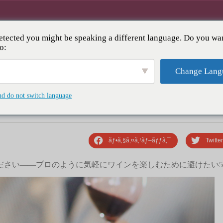
tected you might be speaking a different language. Do you wan
¯Ã‚¤ÃƑ³Ã‚»ÃƑ©ÃƑ¼
Ã‚¤ÃƑ™ÃƑ³ÃƑˆÏ¼†Ã‚¯ÃƑ©ÃƑ–
o:
Change Lang
g
M
i
s
t
a
k
e
s
nd do not switch language
ãƒ•ã‚§ã‚¤ã‚¹ãƒ–ãƒƒã‚¯
Twitte
ださい——プロのように気軽にワインを楽しむために避けたい