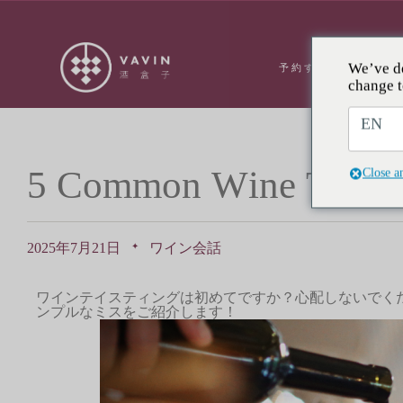
We’ve de
予約する
ÃƑ
change t
EN
5
C
o
m
m
o
n
W
i
n
e
T
a
s
t
i
n
Close a
2025年7月21日
ワイン会話
✦
ワインテイスティングは初めてですか？心配しないでく
ンプルなミスをご紹介します！