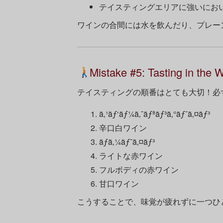
テイスティングエリアに強いにお
ワインの合間には水を飲んだり、プレー
Mistake #5: Tasting in the 
テイスティングの順番はとても大切！必
ã‚¹ãƒ‘ãƒ¼ã‚¯ãƒªãƒ³ã‚°ãƒ¯ã‚¤ãƒ³
辛口白ワイン
ãƒ­ã‚¼ãƒ¯ã‚¤ãƒ³
ライトな赤ワイン
フルボディの赤ワイン
甘口ワイン
こうすることで、味覚が疲れずに一つひ