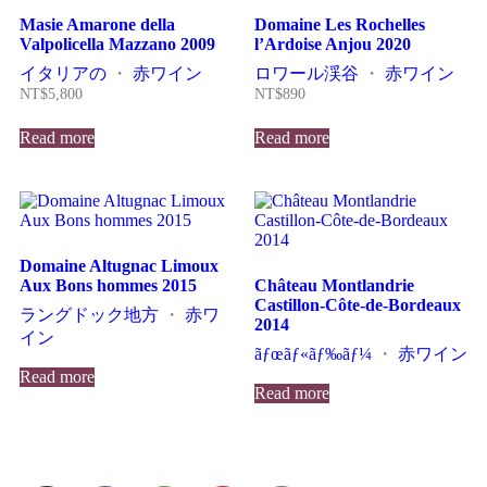
Masie Amarone della
Domaine Les Rochelles
Valpolicella Mazzano 2009
l’Ardoise Anjou 2020
イタリアの
・
赤ワイン
ロワール渓谷
・
赤ワイン
NT$
5,800
NT$
890
Read more
Read more
Domaine Altugnac Limoux
Aux Bons hommes 2015
Château Montlandrie
Castillon-Côte-de-Bordeaux
ラングドック地方
・
赤ワ
2014
イン
ãƒœãƒ«ãƒ‰ãƒ¼
・
赤ワイン
Read more
Read more