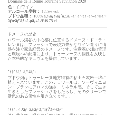
Domaine de la Renne Touraine Sauvignon 2020
色：
白ワイン
アルコール度数：
12.5% vol.
ブドウ品種：
100% ã‚½ãƒ¼ãƒ´ã‚£ãƒ‹ãƒ¨ãƒ³ãƒ»ãƒ–ãƒ©ãƒ³
ãƒœãƒˆãƒ«ã‚µã‚¤ã‚ºï¼š
75 cl
ドメーヌの歴史
ロワール渓谷の中心部に位置するドメーヌ・ド・ラ・
レンヌは、フレッシュで表現力豊かなワイン造りに情
熱を注ぐ家族経営のドメーヌです。注意深い畑の管理
と環境への配慮により、トゥーレーヌの個性を反映し
た本格的なキュヴェを提供しています。.
ãƒ†ãƒ­ãƒ¯ãƒ¼ãƒ«
ブドウ畑はトゥーレーヌ地方特有の粘土石灰岩土壌に
植えられています。このテロワールは、ソーヴィニヨ
ン・ブランにアロマの強さ、ミネラル感、そして生き
生きとしたフレッシュさをもたらし、そのクリーンで
活気のある個性を引き立てます。.
ãƒ†ã‚¤ã‚¹ãƒ†ã‚£ãƒ³ã‚°ãƒŽãƒ¼ãƒˆ