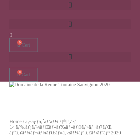
0
Cart
0
Cart
Home
/
ã‚«ãƒ†ã‚´ãƒªãƒ¼
/
白ワイ
ン
ãƒ‰ãƒ¡ãƒ¼ãƒŒãƒ»ãƒ‰ãƒ»ãƒ©ãƒ»ãƒ¬ãƒ³ãƒŒ
ãƒˆã‚¥ãƒ¼ãƒ¬ãƒ¼ãƒŒãƒ»ã‚½ãƒ¼ãƒ´ã‚£ãƒ‹ãƒ¨ãƒ³ 2020