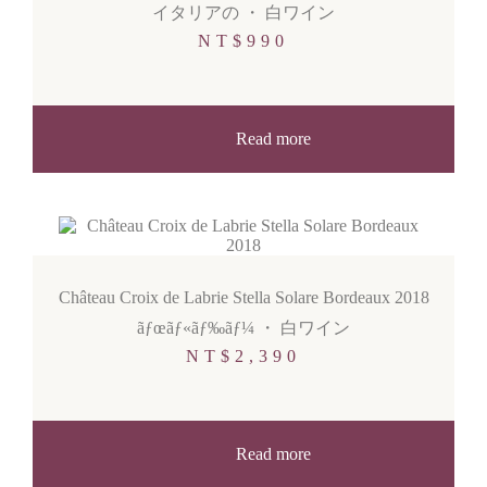
イタリアの
・
白ワイン
NT$
990
Read more
Château Croix de Labrie Stella Solare Bordeaux 2018
ãƒœãƒ«ãƒ‰ãƒ¼
・
白ワイン
NT$
2,390
Read more