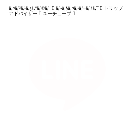
ã‚¤ãƒ³ã‚¹ã‚¿ã‚°ãƒ©ãƒ
ãƒ•ã‚§ã‚¤ã‚¹ãƒ–ãƒƒã‚¯
トリップ
アドバイザー
ユーチューブ