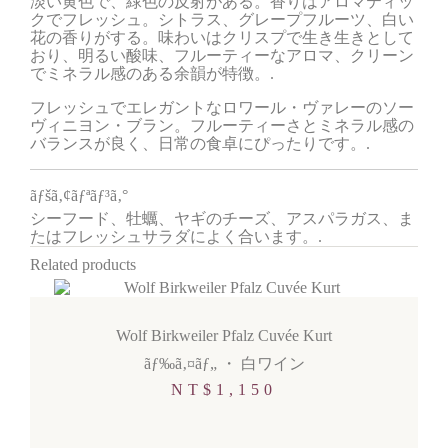
淡い黄色で、緑色の反射がある。香りはアロマティッ
クでフレッシュ。シトラス、グレープフルーツ、白い
花の香りがする。味わいはクリスプで生き生きとして
おり、明るい酸味、フルーティーなアロマ、クリーン
でミネラル感のある余韻が特徴。.
フレッシュでエレガントなロワール・ヴァレーのソー
ヴィニヨン・ブラン。フルーティーさとミネラル感の
バランスが良く、日常の食卓にぴったりです。.
ãƒšã‚¢ãƒªãƒ³ã‚°
シーフード、牡蠣、ヤギのチーズ、アスパラガス、ま
たはフレッシュサラダによく合います。.
Related products
Wolf Birkweiler Pfalz Cuvée Kurt
ãƒ‰ã‚¤ãƒ„
・
白ワイン
NT$
1,150