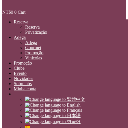
NT$
0
0
Cart
Reserva
Reserva
Privatização
Adega
Adega
Gourmet
Promoção
Vinícolas
Promoção
Clube
Evento
Novidades
Sobre nós
Minha conta