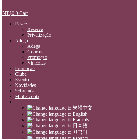
NT$
0
0
Cart
Reserva
Reserva
Privatização
Adega
Adega
Gourmet
Promoção
Vinícolas
Promoção
Clube
Evento
Novidades
Sobre nós
Minha conta