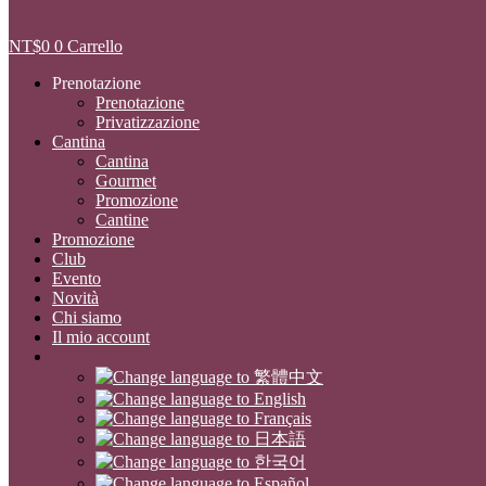
NT$
0
0
Carrello
Prenotazione
Prenotazione
Privatizzazione
Cantina
Cantina
Gourmet
Promozione
Cantine
Promozione
Club
Evento
Novità
Chi siamo
Il mio account