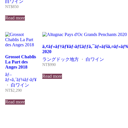
白ワイン
NT$
850
Read more
ã‚¢ãƒ«ãƒ†ãƒ¥ãƒ‹ãƒ£ãƒƒã‚¯ãƒ»ãƒšã‚¤ãƒ»ãƒ‰
2020
Grossot Chablis
ラングドック地方
・
白ワイン
La Part des
NT$
990
Anges 2018
ãƒ–
Read more
ãƒ«ã‚´ãƒ¼ãƒ‹ãƒ¥
・
白ワイン
NT$
2,290
Read more