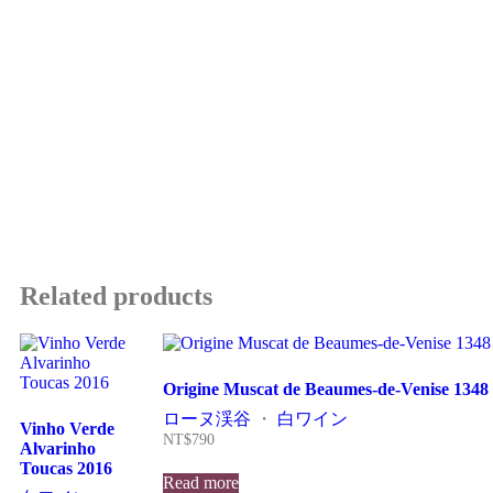
Related products
Origine Muscat de Beaumes-de-Venise 134
ローヌ渓谷
・
白ワイン
Vinho Verde
NT$
790
Alvarinho
Toucas 2016
Read more