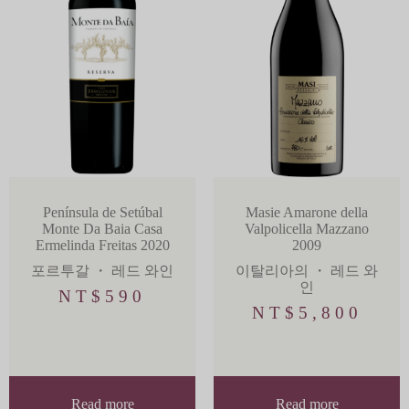
Península de Setúbal
Masie Amarone della
Monte Da Baia Casa
Valpolicella Mazzano
Ermelinda Freitas 2020
2009
포르투갈
・
레드 와인
이탈리아의
・
레드 와
인
NT$
590
NT$
5,800
Read more
Read more