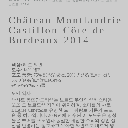
HOME
/
Ì¹´Í…ŒÊ³ Ë¦¬
/
보르도
샤토 몽틀라드리 카스티용 꼬뜨 드
보르도 2014
Château Montlandrie
Castillon-Côte-de-
Bordeaux 2014
색상:
레드 와인
도수:
14% ê¶Œ.
포도 품종:
75% ë©”ë¥¼ë¡œ, 20% ì¹´ë² ë¥´ë„¤ í”„ëž‘,
5% ì¹´ë² ë¥´ë„¤ ì†Œë¹„ë‡½
ë³‘ ìš©ëŸ‰:
75클
도멘 역사
**샤토 몽뜨랑드리**는 보르도 우안의 **카스티용
꼬뜨 드 보르도** 지역에 위치하며, 뽀머롤의 샤토
L'Église-Clinet으로 유명한 드니 뒤랑토 가문의 포도
원 중 하나입니다. 2009년에 인수된 이 포도원은 명성
높은 뽀머롤 포도원과 동일한 세심한 주의와 장인 정
신을 반영하는 정교하고 우아한 와인으로 빠르게 명