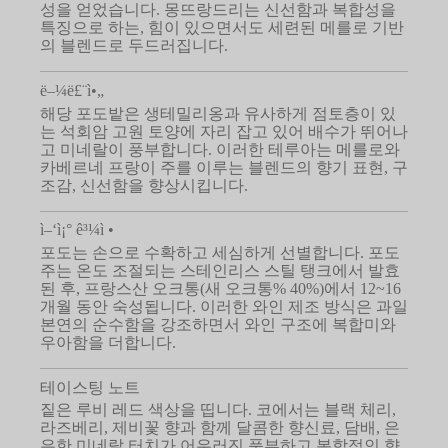
성을 얻었습니다. 몽뜨랑드리는 신선함과 복합성을
특징으로 하는, 힘이 있으면서도 세련된 메를로 기반
의 블렌드로 두드러집니다.
ë–¼ë£¨ì•„
해당 포도밭은 생테밀리옹과 유사하게 점토층이 있
는 석회암 고원 토양에 자리 잡고 있어 배수가 뛰어나
고 미네랄이 풍부합니다. 이러한 테루아는 메를로와
카베르네 프랑이 주를 이루는 블렌드의 향기 표현, 구
조감, 신선함을 향상시킵니다.
ì–‘ì¡° ê³¼ì •
포도는 손으로 수확하고 세심하게 선별합니다. 포도
주는 온도 조절되는 스테인리스 스틸 탱크에서 발효
된 후, 프랑스산 오크통(새 오크통% 40%)에서 12~16
개월 동안 숙성됩니다. 이러한 와인 제조 방식은 과일
본연의 순수함을 강조하면서 와인 구조에 복합미와
우아함을 더합니다.
테이스팅 노트
짙은 루비 레드 색상을 띱니다. 코에서는 블랙 체리,
라즈베리, 제비꽃 향과 함께 달콤한 향신료, 담배, 은
은한 미네랄 터치가 어우러진 풍부하고 복합적인 향