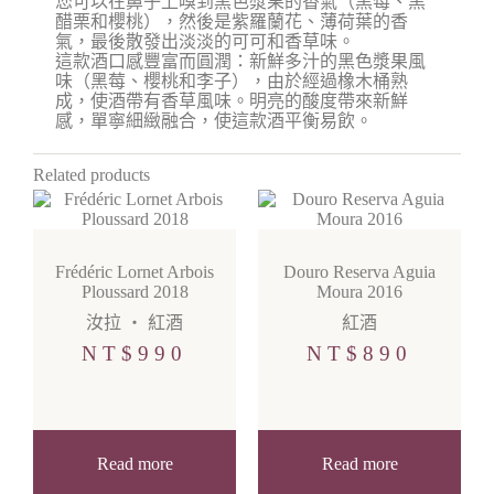
您可以在鼻子上嗅到黑色漿果的香氣（黑莓、黑
醋栗和櫻桃），然後是紫羅蘭花、薄荷葉的香
氣，最後散發出淡淡的可可和香草味。
這款酒口感豐富而圓潤：新鮮多汁的黑色漿果風
味（黑莓、櫻桃和李子），由於經過橡木桶熟
成，使酒帶有香草風味。明亮的酸度帶來新鮮
感，單寧細緻融合，使這款酒平衡易飲。
Related products
Frédéric Lornet Arbois
Douro Reserva Aguia
Ploussard 2018
Moura 2016
汝拉
・
紅酒
紅酒
NT$
990
NT$
890
Read more
Read more