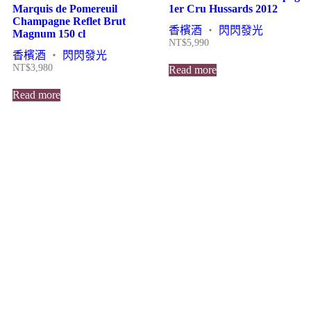
Marquis de Pomereuil
1er Cru Hussards 2012
Champagne Reflet Brut
香檳酒
・
閃閃發光
Magnum 150 cl
NT$
5,990
香檳酒
・
閃閃發光
NT$
3,980
Read more
Read more