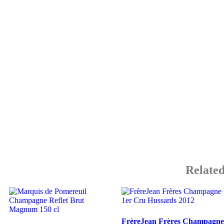
Related
FrèreJean Frères Champagne