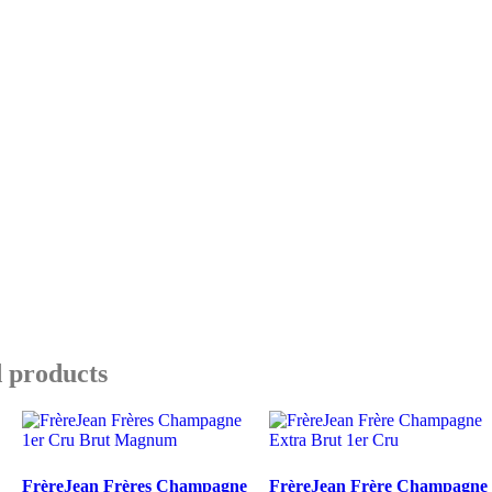
 products
FrèreJean Frères Champagne
FrèreJean Frère Champagne