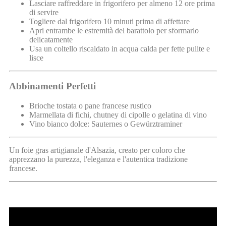
Lasciare raffreddare in frigorifero per almeno 12 ore prima
di servire
Togliere dal frigorifero 10 minuti prima di affettare
Apri entrambe le estremità del barattolo per sformarlo
delicatamente
Usa un coltello riscaldato in acqua calda per fette pulite e
lisce
Abbinamenti Perfetti
Brioche tostata o pane francese rustico
Marmellata di fichi, chutney di cipolle o gelatina di vino
Vino bianco dolce: Sauternes o Gewürztraminer
Un foie gras artigianale d'Alsazia, creato per coloro che
apprezzano la purezza, l'eleganza e l'autentica tradizione
francese.