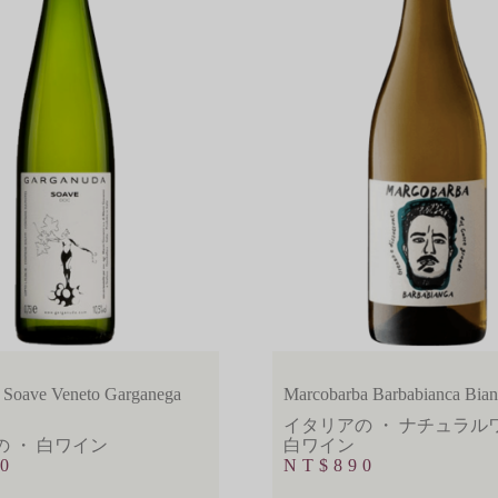
 Soave Veneto Garganega
Marcobarba Barbabianca Bia
イタリアの
・
ナチュラル
の
・
白ワイン
白ワイン
0
NT$
890