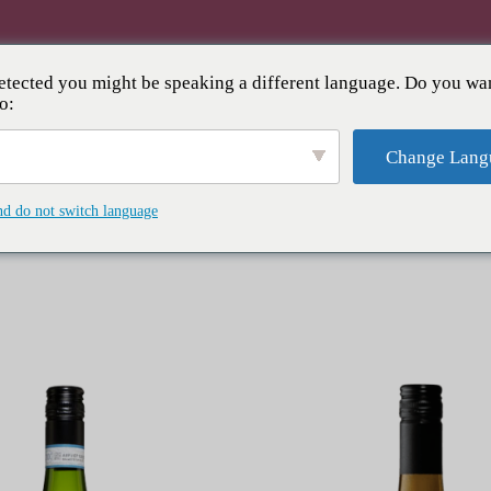
tected you might be speaking a different language. Do you wan
¯Ã‚¤ÃƑ³Ã‚»ÃƑ©ÃƑ¼
Ã‚¤ÃƑ™ÃƑ³ÃƑˆÏ¼†Ã‚¯ÃƑ©ÃƑ–
o:
Change Lang
nd do not switch language