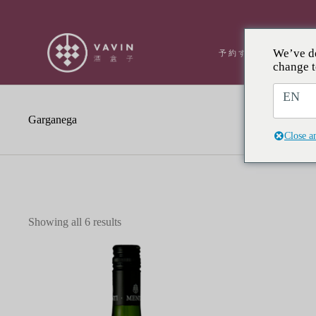
We’ve de
予約する
ÃƑ
change t
EN
Garganega
Close a
Showing all 6 results