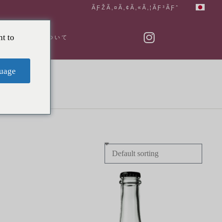
ÃƑŽÃ‚¤Ã‚¢Ã‚«Ã‚¦ÃƑ³ÃƑˆ
t to
私たちについて
uage