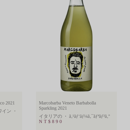
nco 2021
Marcobarba Veneto Barbabolla
Sparkling 2021
ワイン
・
イタリアの
・
ã‚¹ãƒ‘ãƒ¼ã‚¯ãƒªãƒ³ã‚°
NT$
890