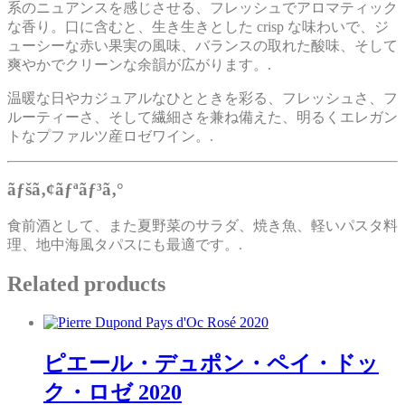
系のニュアンスを感じさせる、フレッシュでアロマティック
な香り。口に含むと、生き生きとした crisp な味わいで、ジ
ューシーな赤い果実の風味、バランスの取れた酸味、そして
爽やかでクリーンな余韻が広がります。.
温暖な日やカジュアルなひとときを彩る、フレッシュさ、フ
ルーティーさ、そして繊細さを兼ね備えた、明るくエレガン
トなプファルツ産ロゼワイン。.
ãƒšã‚¢ãƒªãƒ³ã‚°
食前酒として、また夏野菜のサラダ、焼き魚、軽いパスタ料
理、地中海風タパスにも最適です。.
Related products
ピエール・デュポン・ペイ・ドッ
ク・ロゼ 2020