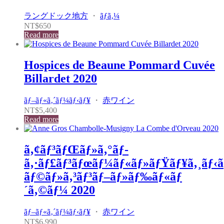
ラングドック地方
・
ãƒ­ã‚¼
NT$
650
Read more
Hospices de Beaune Pommard Cuvée
Billardet 2020
ãƒ–ãƒ«ã‚´ãƒ¼ãƒ‹ãƒ¥
・
赤ワイン
NT$
5,400
Read more
ã‚¢ãƒ³ãƒŒãƒ»ã‚°ãƒ­
ã‚·ãƒ£ãƒ³ãƒœãƒ¼ãƒ«ãƒ»ãƒŸãƒ¥ã‚¸ãƒ‹
ãƒ©ãƒ»ã‚³ãƒ³ãƒ–ãƒ»ãƒ‰ãƒ«ãƒ
´ã‚©ãƒ¼ 2020
ãƒ–ãƒ«ã‚´ãƒ¼ãƒ‹ãƒ¥
・
赤ワイン
NT$
6,990