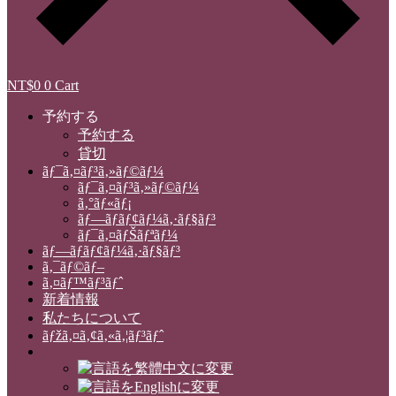
NT$
0
0
Cart
予約する
予約する
貸切
ãƒ¯ã‚¤ãƒ³ã‚»ãƒ©ãƒ¼
ãƒ¯ã‚¤ãƒ³ã‚»ãƒ©ãƒ¼
ã‚°ãƒ«ãƒ¡
ãƒ—ãƒ­ãƒ¢ãƒ¼ã‚·ãƒ§ãƒ³
ãƒ¯ã‚¤ãƒŠãƒªãƒ¼
ãƒ—ãƒ­ãƒ¢ãƒ¼ã‚·ãƒ§ãƒ³
ã‚¯ãƒ©ãƒ–
ã‚¤ãƒ™ãƒ³ãƒˆ
新着情報
私たちについて
ãƒžã‚¤ã‚¢ã‚«ã‚¦ãƒ³ãƒˆ