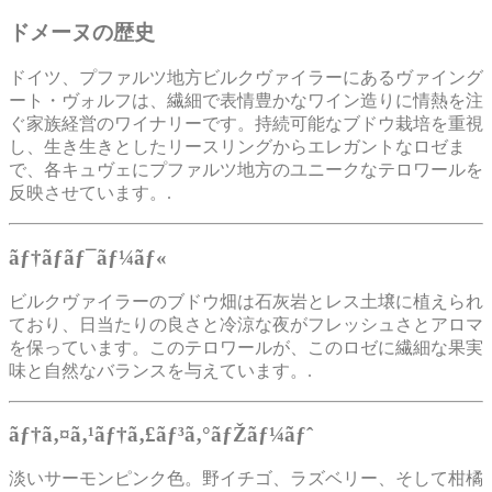
ドメーヌの歴史
ドイツ、プファルツ地方ビルクヴァイラーにあるヴァイング
ート・ヴォルフは、繊細で表情豊かなワイン造りに情熱を注
ぐ家族経営のワイナリーです。持続可能なブドウ栽培を重視
し、生き生きとしたリースリングからエレガントなロゼま
で、各キュヴェにプファルツ地方のユニークなテロワールを
反映させています。.
ãƒ†ãƒ­ãƒ¯ãƒ¼ãƒ«
ビルクヴァイラーのブドウ畑は石灰岩とレス土壌に植えられ
ており、日当たりの良さと冷涼な夜がフレッシュさとアロマ
を保っています。このテロワールが、このロゼに繊細な果実
味と自然なバランスを与えています。.
ãƒ†ã‚¤ã‚¹ãƒ†ã‚£ãƒ³ã‚°ãƒŽãƒ¼ãƒˆ
淡いサーモンピンク色。野イチゴ、ラズベリー、そして柑橘