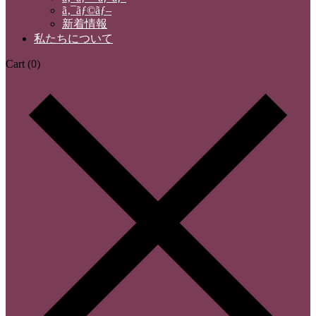
ã‚¯ãƒ©ãƒ–
新着情報
私たちについて
Cart
(0)