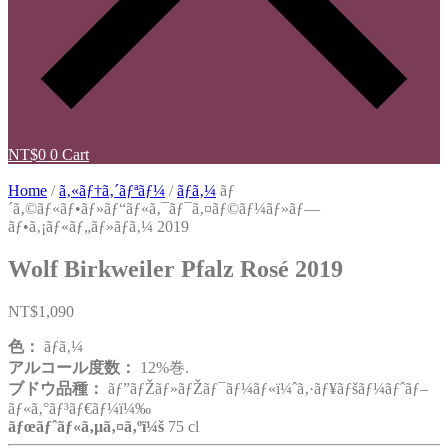
NT$
0
0
Cart
Home
/
ã‚«ãƒ†ã‚´ãƒªãƒ¼
/
ãƒ­ã‚¼
ãƒ
´ã‚©ãƒ«ãƒ•ãƒ»ãƒ“ãƒ«ã‚¯ãƒ¯ã‚¤ãƒ©ãƒ¼ãƒ»ãƒ—
ãƒ•ã‚¡ãƒ«ãƒ„ãƒ»ãƒ­ã‚¼ 2019
Wolf Birkweiler Pfalz Rosé 2019
NT$
1,090
色：
ãƒ­ã‚¼
アルコール度数：
12%巻.
ブドウ品種：
ãƒ”ãƒŽãƒ»ãƒŽãƒ¯ãƒ¼ãƒ«ï¼ˆã‚·ãƒ¥ãƒšãƒ¼ãƒˆãƒ–
ãƒ«ã‚°ãƒ³ãƒ€ãƒ¼ï¼‰
ãƒœãƒˆãƒ«ã‚µã‚¤ã‚ºï¼š
75 cl