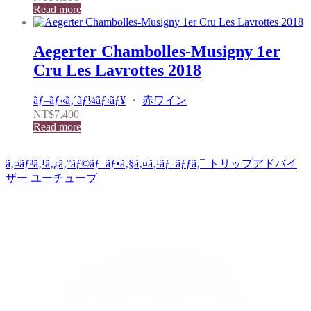
Read more
Aegerter Chambolles-Musigny 1er
Cru Les Lavrottes 2018
ãƒ–ãƒ«ã‚´ãƒ¼ãƒ‹ãƒ¥
・
赤ワイン
NT$
7,400
Read more
ã‚¤ãƒ³ã‚¹ã‚¿ã‚°ãƒ©ãƒ
ãƒ•ã‚§ã‚¤ã‚¹ãƒ–ãƒƒã‚¯
トリップアドバイ
ザー
ユーチューブ