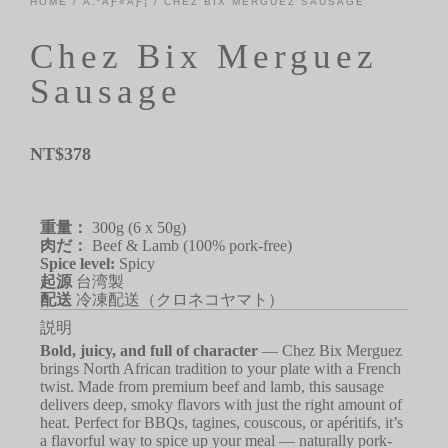
HOME
/
Ã‚°ÃƑ«ÃƑ¡
/ CHEZ BIX MERGUEZ SAUSAGE
Chez Bix Merguez
Sausage
NT$
378
重量：
300g (6 x 50g)
肉だ：
Beef & Lamb (100% pork-free)
Spice level:
Spicy
起源
台湾製
配送
冷凍配送（クロネコヤマト）
説明
Bold, juicy, and full of character
— Chez Bix Merguez
brings North African tradition to your plate with a French
twist. Made from premium beef and lamb, this sausage
delivers deep, smoky flavors with just the right amount of
heat. Perfect for BBQs, tagines, couscous, or apéritifs, it’s
a flavorful way to spice up your meal — naturally pork-