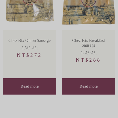
Chez Bix Onion Sausage
Chez Bix Breakfast
Sausage
ã‚°ãƒ«ãƒ¡
ã‚°ãƒ«ãƒ¡
NT$
272
NT$
288
Read more
Read more