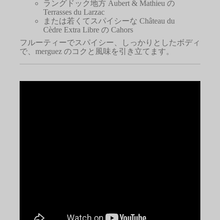
ラングドック地方
Aubert & Mathieu の
Terrasses du Larzac
または若くてスパイシーな
Château du
Cèdre Extra Libre の Cahors
フルーティーでスパイシー、しっかりとしたボディ
で、merguez のコクと風味を引き立てます。