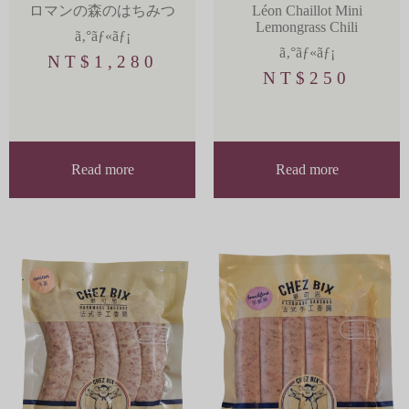
ロマンの森のはちみつ
Léon Chaillot Mini
Lemongrass Chili
ã‚°ãƒ«ãƒ¡
ã‚°ãƒ«ãƒ¡
NT$
1,280
NT$
250
Read more
Read more