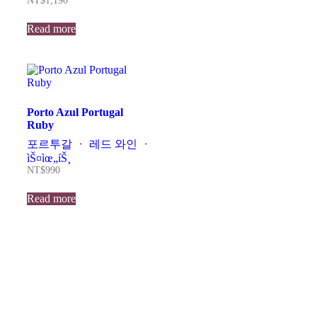
NT$
1,190
Read more
Porto Azul Portugal
Ruby
포르투갈
・
레드 와인
・
ìŠ¤ìœ„íŠ¸
NT$
990
Read more