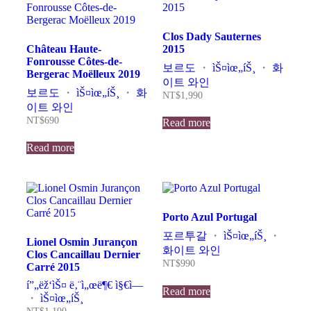
Clos Dady Sauternes
Château Haute-
2015
Fonrousse Côtes-de-
보르도
・
ìŠ¤ìœ„íŠ¸
・
화
Bergerac Moëlleux 2019
이트 와인
보르도
・
ìŠ¤ìœ„íŠ¸
・
화
NT$
1,990
이트 와인
NT$
690
Read more
Read more
Porto Azul Portugal
포르투갈
・
ìŠ¤ìœ„íŠ¸
・
Lionel Osmin Jurançon
화이트 와인
Clos Cancaillau Dernier
NT$
990
Carré 2015
í”„ëž‘ìŠ¤ ë‚¨ì„œë¶€ ì§€ì—­
Read more
・
ìŠ¤ìœ„íŠ¸