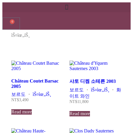
0
ìŠ¤ìœ„íŠ¸
Château Coutet Barsac
샤토 디켐 소테른 2003
2005
보르도
・
ìŠ¤ìœ„íŠ¸
・
화
보르도
・
ìŠ¤ìœ„íŠ¸
이트 와인
NT$
3,490
NT$
11,800
Read more
Read more