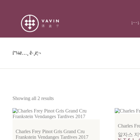
Ì˜ˆ
í”¼ë…¸ ê·¸ë¦¬
Showing all 2 results
Charles Fr
Charles Frey Pinot Gris Grand Cru
알자스 지
Frankstein Vendanges Tardives 2017