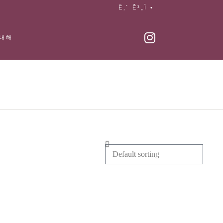
Ë‚´ Ê³„Ì •
 대해