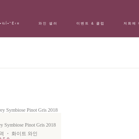
Ì•½Í•˜Ë‹¤
와인 셀러
이벤트 & 클럽
저희에
ey Symbiose Pinot Gris 2018
역
・
화이트 와인