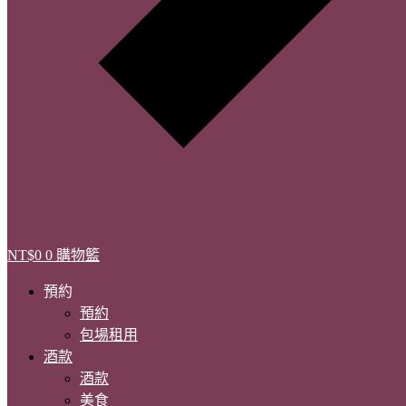
NT$
0
0
購物籃
預約
預約
包場租用
酒款
酒款
美食