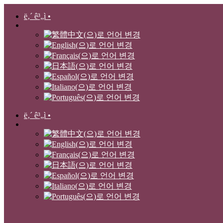
ë‚´ ê³„ì •
ë‚´ ê³„ì •