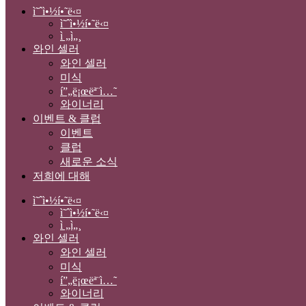
ì˜ˆì•½í•˜ë‹¤
ì˜ˆì•½í•˜ë‹¤
ì „ì„¸
와인 셀러
와인 셀러
미식
í”„ë¡œëª¨ì…˜
와이너리
이벤트 & 클럽
이벤트
클럽
새로운 소식
저희에 대해
ì˜ˆì•½í•˜ë‹¤
ì˜ˆì•½í•˜ë‹¤
ì „ì„¸
와인 셀러
와인 셀러
미식
í”„ë¡œëª¨ì…˜
와이너리