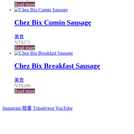
Read more
Chez Bix Cumin Sausage
美食
NT$
272
Read more
Chez Bix Breakfast Sausage
美食
NT$
288
Read more
Instagram
臉書
Tripadvisor
YouTube