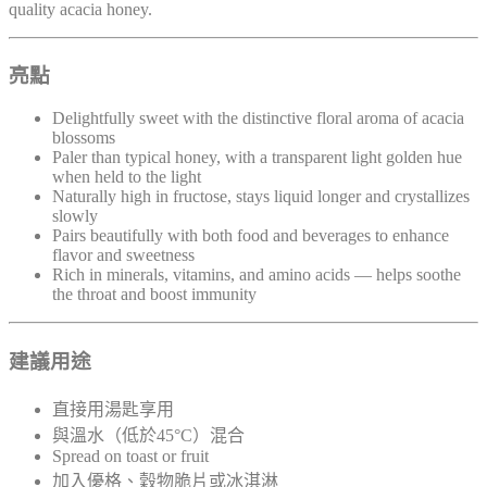
quality acacia honey.
亮點
Delightfully sweet with the distinctive floral aroma of acacia
blossoms
Paler than typical honey, with a transparent light golden hue
when held to the light
Naturally high in fructose, stays liquid longer and crystallizes
slowly
Pairs beautifully with both food and beverages to enhance
flavor and sweetness
Rich in minerals, vitamins, and amino acids — helps soothe
the throat and boost immunity
建議用途
直接用湯匙享用
與溫水（低於45°C）混合
Spread on toast or fruit
加入優格、穀物脆片或冰淇淋