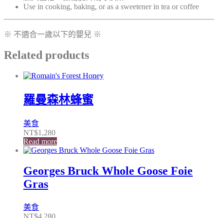
Use in cooking, baking, or as a sweetener in tea or coffee
※ 不適合一歲以下的嬰兒 ※
Related products
羅曼森林蜂蜜
美食
NT$
1,280
Read more
Georges Bruck Whole Goose Foie
Gras
美食
NT$
4,280