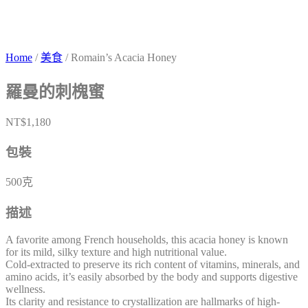
Home
/
美食
/ Romain’s Acacia Honey
羅曼的刺槐蜜
NT$
1,180
包裝
500克
描述
A favorite among French households, this acacia honey is known
for its mild, silky texture and high nutritional value.
Cold-extracted to preserve its rich content of vitamins, minerals, and
amino acids, it’s easily absorbed by the body and supports digestive
wellness.
Its clarity and resistance to crystallization are hallmarks of high-