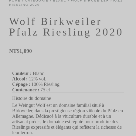
HOME
/
CATÉGORIE
/
BLANC
/ WOLF BIRKWEILER PFALZ
RIESLING 2020
Wolf Birkweiler
Pfalz Riesling 2020
NT$
1,090
Couleur :
Blanc
Alcool :
12% vol.
Cépage :
100% Riesling
Contenance :
75 cl
Histoire du domaine
Le Weingut Wolf est un domaine familial situé à
Birkweiler, dans la prestigieuse région viticole du Pfalz en
Allemagne. Dédicacé à la viticulture durable et à un
artisanat précis, le domaine est réputé pour produire des
Rieslings expressifs et élégants qui reflètent la richesse de
leur terroir.