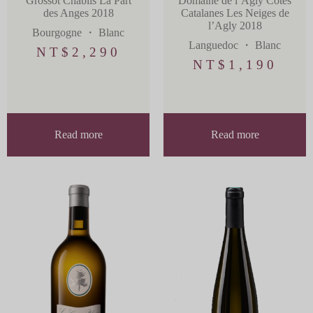
Grossot Chablis La Part
Domaine de l’Agly Côtes
des Anges 2018
Catalanes Les Neiges de
l’Agly 2018
Bourgogne
・
Blanc
Languedoc
・
Blanc
NT$
2,290
NT$
1,190
Read more
Read more