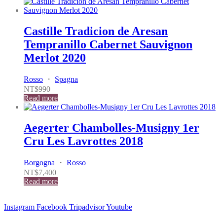
Castille Tradicion de Aresan
Tempranillo Cabernet Sauvignon
Merlot 2020
Rosso
・
Spagna
NT$
990
Read more
Aegerter Chambolles-Musigny 1er
Cru Les Lavrottes 2018
Borgogna
・
Rosso
NT$
7,400
Read more
Instagram
Facebook
Tripadvisor
Youtube