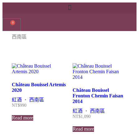
0
西南區
Château Bouissel Artemis
2020
Château Bouissel
Fronton Chemin Faisan
紅酒
・
西南區
2014
NT$
990
紅酒
・
西南區
NT$
1,090
Read more
Read more