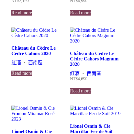
NT$
2,190
NT$
4,990
Read more
Read more
Château du Cèdre Le
Cèdre Cahors 2020
Château du Cèdre Le
Cèdre Cahors Magnum
紅酒
・
西南區
2020
Read more
紅酒
・
西南區
NT$
4,690
Read more
Lionel Osmin & Cie
Lionel Osmin & Cie
Marcillac Fer de Soif