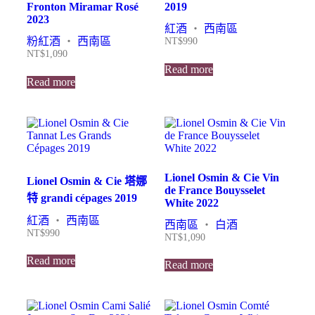
Fronton Miramar Rosé
2019
2023
紅酒
・
西南區
粉紅酒
・
西南區
NT$
990
NT$
1,090
Read more
Read more
Lionel Osmin & Cie Vin
Lionel Osmin & Cie 塔娜
de France Bouysselet
特 grandi cépages 2019
White 2022
紅酒
・
西南區
西南區
・
白酒
NT$
990
NT$
1,090
Read more
Read more