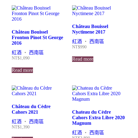
Château Bouissel
Château Bouissel
Nyctimene 2017
Fronton Pinot St George
紅酒
・
西南區
2016
NT$
990
紅酒
・
西南區
NT$
1,090
Read more
Read more
Château du Cèdre
Cahors 2021
Chateau du Cèdre
Cahors Extra Libre 2020
紅酒
・
西南區
Magnum
NT$
1,390
紅酒
・
西南區