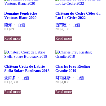
Domaine Fondrèche
Château du Cèdre Côtes-du-
Ventoux Blanc 2020
Lot Le Cèdre 2022
隆河
・
白酒
西南區
・
白酒
NT$
890
NT$
2,190
Read more
Read more
Château Croix de Labrie
Charles Frey Riesling
Stella Solare Bordeaux 2018
Granite 2019
波爾多
・
白酒
阿爾薩斯
・
白酒
NT$
2,390
NT$
1,050
Read more
Read more