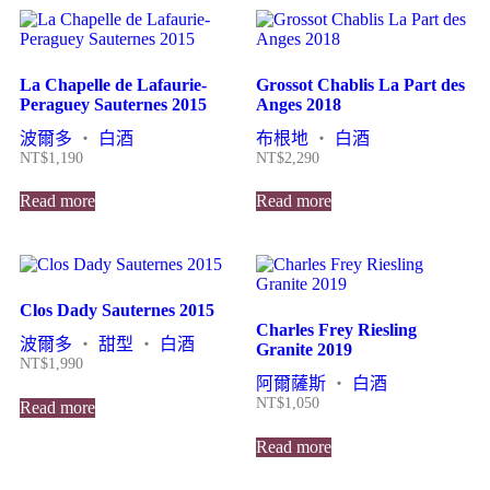
La Chapelle de Lafaurie-
Grossot Chablis La Part des
Peraguey Sauternes 2015
Anges 2018
波爾多
・
白酒
布根地
・
白酒
NT$
1,190
NT$
2,290
Read more
Read more
Clos Dady Sauternes 2015
Charles Frey Riesling
波爾多
・
甜型
・
白酒
Granite 2019
NT$
1,990
阿爾薩斯
・
白酒
NT$
1,050
Read more
Read more