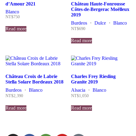
d’Amour 2021
Château Haute-Fonrousse
Côtes-de-Bergerac Moëlleux
Blanco
2019
NT$
750
Burdeos
・
Dulce
・
Blanco
Read more
NT$
690
Read more
Château Croix de Labrie
Charles Frey Riesling
Stella Solare Bordeaux 2018
Granite 2019
Burdeos
・
Blanco
Alsacia
・
Blanco
NT$
2,390
NT$
1,050
Read more
Read more