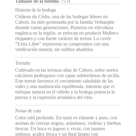
Tamaño de la botella:
75 cl
Historia de la bodega
Château du Cèdre, una de las bodegas líderes en
Cahors, ha sido gestionada por la familia Verhaeghe
durante varias generaciones. Pioneros en viticultura
orgánica en la región, se enfocan en producir Malbecs
elegantes y con fuerte carácter de terroir. La cuvée
“Extra Libre” representa su compromiso con una
vinificación natural, sin sulfitos añadidos.
Terruño
Cultivado en las terrazas altas de Cahors, sobre suelos
calcáreos pedregosos con capas subterráneas de arcilla.
Este terroir favorece el crecimiento saludable de las
vides y una maduración equilibrada, mientras que el
enfoque natural en el viñedo y la bodega potencia la
pureza y la expresión aromática del vino.
Notas de cata
Color rubí profundo. En nariz es vibrante y puro, con
aromas de cerezas negras, arándanos, violetas y hierbas
frescas. En boca es jugoso y vivaz, con taninos
sedosos, acidez fresca y un final limpio con