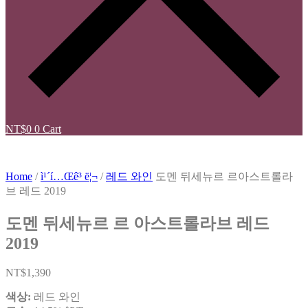
NT$
0
0
Cart
Home
/
ì¹´í…Œê³ ë¦¬
/
레드 와인
도멘 뒤세뉴르 르아스트롤라
브 레드 2019
도멘 뒤세뉴르 르 아스트롤라브 레드
2019
NT$
1,390
색상:
레드 와인