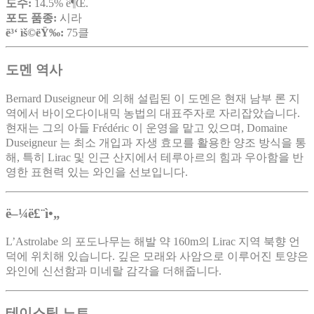
도수:
14.5% ê¶Œ.
포도 품종:
시라
ë³‘ ìš©ëŸ‰:
75클
도멘 역사
Bernard Duseigneur 에 의해 설립된 이 도멘은 현재 남부 론 지
역에서 바이오다이내믹 농법의 대표주자로 자리잡았습니다.
현재는 그의 아들 Frédéric 이 운영을 맡고 있으며, Domaine
Duseigneur 는 최소 개입과 자생 효모를 활용한 양조 방식을 통
해, 특히 Lirac 및 인근 산지에서 테루아르의 힘과 우아함을 반
영한 표현력 있는 와인을 선보입니다.
ë–¼ë£¨ì•„
L’Astrolabe 의 포도나무는 해발 약 160m의 Lirac 지역 북향 언
덕에 위치해 있습니다. 깊은 모래와 사암으로 이루어진 토양은
와인에 신선함과 미네랄 감각을 더해줍니다.
테이스팅 노트