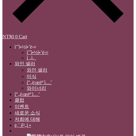
NT$
0
0
Cart
ì˜ˆì•½í•˜ë‹¤
ì˜ˆì•½í•˜ë‹¤
ì „ì„¸
와인 셀러
와인 셀러
미식
í”„ë¡œëª¨ì…˜
와이너리
í”„ë¡œëª¨ì…˜
클럽
이벤트
새로운 소식
저희에 대해
ë‚´ ê³„ì •