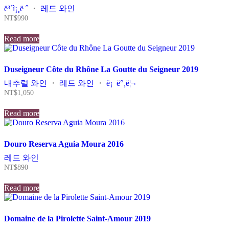
ë³´ì¡¸ë ˆ
・
레드 와인
NT$
990
Read more
Duseigneur Côte du Rhône La Goutte du Seigneur 2019
내추럴 와인
・
레드 와인
・
ë¡ ë°¸ë¦¬
NT$
1,050
Read more
Douro Reserva Aguia Moura 2016
레드 와인
NT$
890
Read more
Domaine de la Pirolette Saint-Amour 2019