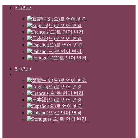
ë‚´ ê³„ì •
ë‚´ ê³„ì •