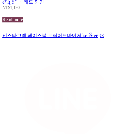
ë³´ì¡¸ë ˆ
・
레드 와인
NT$
1,190
Read more
인스타그램
페이스북
트립어드바이저
ìœ íŠœë¸Œ