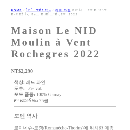
HOME
/
Ì¹´Í…ŒÊ³ Ë¦¬
/
레드 와인
Ë©”Ì¢… Ë¥´Ë‹ˆË“Œ
Ë¬¼ËŽ­ Ì•„ Ë±… Ë¡ŒÌ…°Ê·¸Ë¥´ 2022
Maison Le NID
Moulin à Vent
Rochegres 2022
NT$
2,290
색상:
레드 와인
도수:
13% vol.
포도 품종:
100% Gamay
ë³‘ ìš©ëŸ‰:
75클
도멘 역사
로마네슈-토랭(Romanèche-Thorins)에 위치한 메종