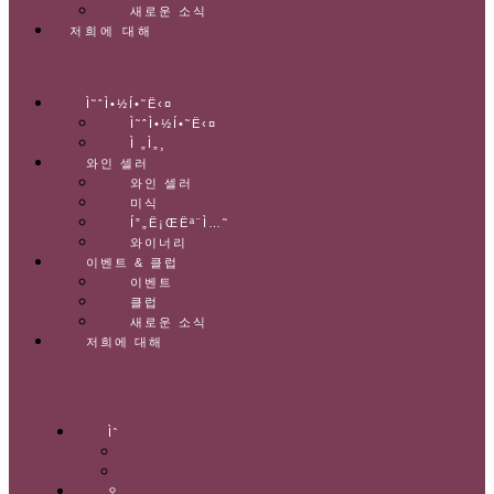
새로운 소식
저희에 대해
Ì˜ˆÌ•½Í•˜Ë‹¤
Ì˜ˆÌ•½Í•˜Ë‹¤
Ì „Ì„¸
와인 셀러
와인 셀러
미식
Í”„Ë¡ŒËª¨Ì…˜
와이너리
이벤트 & 클럽
이벤트
클럽
새로운 소식
저희에 대해
Ì˜ˆÌ•½Í•˜Ë‹¤
Ì˜ˆÌ•½Í•˜Ë‹¤
Ì „Ì„¸
와