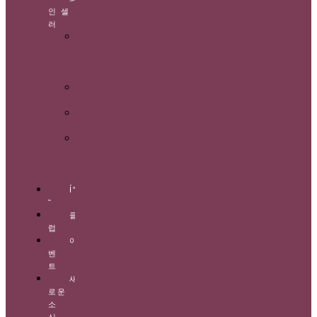
인 셀
러
와
인
셀
러
미
식
Í”„Ë¡ŒËª¨Ì…
˜
와
이
너
리
Í”„Ë¡ŒËª¨Ì…
˜
클
럽
이
벤
트
새
로운
소