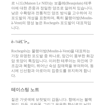
르 니드(Maison Le NID)는 보졸레(Beaujolais) 테루
아에 대한 존중과 정밀한 양조로 알려져 있습니다.
낮은 수확량과 전통적인 양조 방식을 고수하여 각
포도밭의 개성을 표현하며, 특히 물랭아방(Moulin-
à-Vent)의 명성 높은 Rochegrès 포도밭이 대표적입
니다.
ë–¼ë£¨ì•„
Rochegrès는 물랭아방(Moulin-à-Vent)을 대표하는
가장 유명한 포도밭 중 하나로, 망간이 풍부한 화강
암 토양이 특징입니다. 이러한 테루아는 와인에 구
조감과 복합미, 뛰어난 숙성 잠재력을 부여하며, 동
시에 신선함과 아로마의 집중도를 유지하게 합니
다.
테이스팅 노트
짙은 가넷색에 보랏빛이 감돕니다. 향에서는 블랙
체리, 자두, 모란꽃, 그리고 은은한 향신료의 뉘앙