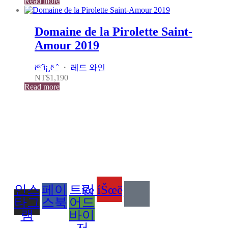
Read more
Domaine de la Pirolette Saint-
Amour 2019
ë³´ì¡¸ë ˆ
・
레드 와인
NT$
1,190
Read more
인스
페이
트립
ìœ íŠœë¸Œ
타그
스북
어드
램
바이
저