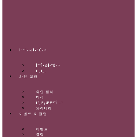
Ì˜ˆÌ•½Í•˜Ë‹¤
Ì˜ˆÌ•½Í•˜Ë‹¤
Ì „Ì„¸
와인 셀러
와인 셀러
미식
Í”„Ë¡ŒËª¨Ì…˜
와이너리
이벤트 & 클럽
이벤트
클럽