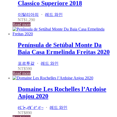
Classico Superiore 2018
이탈리아의
・
레드 와인
NT$
1,290
Read more
Península de Setúbal Monte Da
Baia Casa Ermelinda Freitas 2020
포르투갈
・
레드 와인
NT$
590
Read more
Domaine Les Rochelles l’Ardoise
Anjou 2020
ë£¨ì•„ë¥´ ë°¸ë¦¬
・
레드 와인
NT$
890