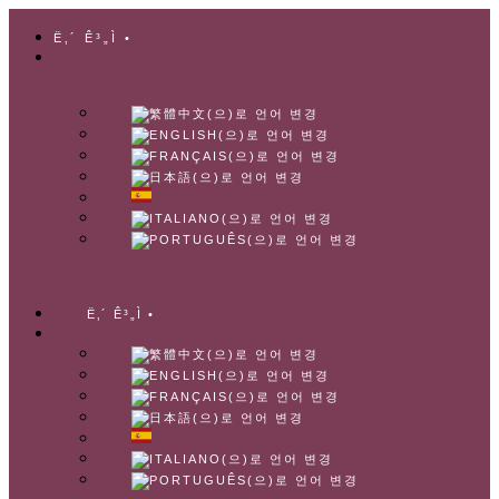
Ë‚´ Ê³„Ì •
Ë‚´ Ê³„Ì •