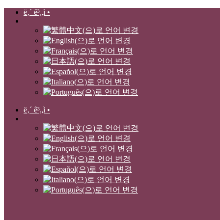
ë‚´ ê³„ì •
ë‚´ ê³„ì •