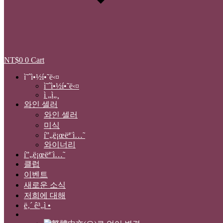
NT$
0
0
Cart
ì˜ˆì•½í•˜ë‹¤
ì˜ˆì•½í•˜ë‹¤
ì „ì„¸
와인 셀러
와인 셀러
미식
í”„ë¡œëª¨ì…˜
와이너리
í”„ë¡œëª¨ì…˜
클럽
이벤트
새로운 소식
저희에 대해
ë‚´ ê³„ì •