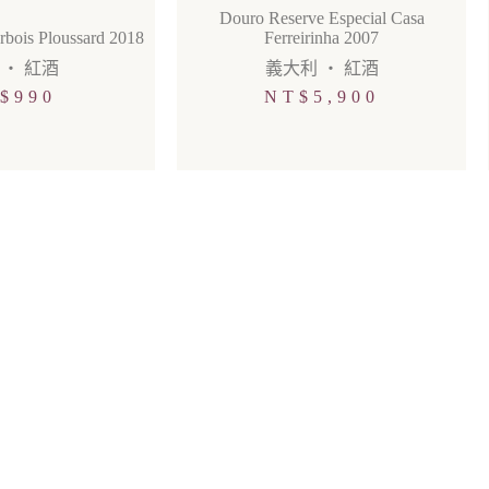
Douro Reserve Especial Casa
rbois Ploussard 2018
Ferreirinha 2007
・
紅酒
義大利
・
紅酒
$
990
NT$
5,900