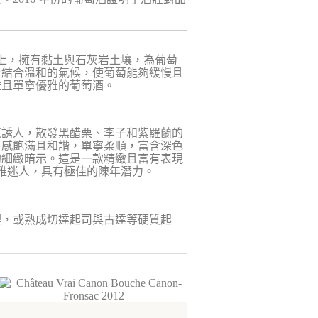
高原上，擁有黏土與石灰岩土壤，為葡萄
土結合溫和的氣候，使葡萄能夠緩慢且
雜且單寧優雅的葡萄酒。
氣誘人，散發黑醋栗、李子和紫羅蘭的
口感飽滿且和諧，單寧柔順，富含深色
的細緻暗示。這是一款精緻且富有表現
優雅迷人，具有極佳的陳年潛力。
理，或熟成切達起司與古達等硬質起