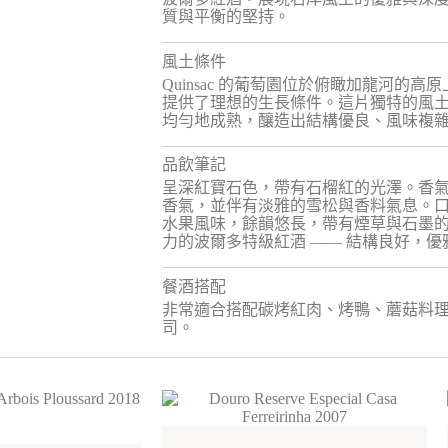
質與平衡的堅持。
風土條件
Quinsac 的葡萄園位於俯瞰加龍河的
提供了理想的生長條件。這片獨特的風
均勻地成熟，釀造出結構優良、風味複
品飲筆記
呈深紅寶石色，帶有石榴紅的光澤。香
香氣，並伴有淡雅的雪松與香料氣息。
水果風味，餘韻悠長，帶有煙草與石墨
力的波爾多特級紅酒 —— 結構良好，
餐酒搭配
非常適合搭配碳烤紅肉、烤鴨、蘑菇料
司。