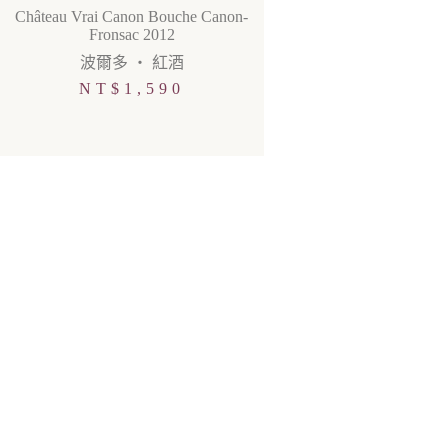
Château Vrai Canon Bouche Canon-
Fronsac 2012
波爾多
・
紅酒
NT$
1,590