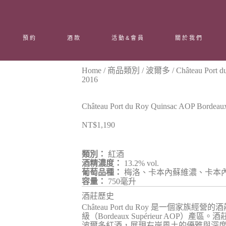
預約
酒款
活動&會員
關於我們
Home
/
商品類別
/
波爾多
/ Château Port 
2016
Château Port du Roy Quinsac AOP Bordeaux
NT$
1,190
類別：
紅酒
酒精濃度：
13.2% vol.
葡萄品種：
梅洛、卡本內蘇維濃、卡本
容量：
750毫升
酒莊歷史
Château Port du Roy 是一個家族經
級（Bordeaux Supérieur AOP
波爾多紅酒，展現右岸風土的優雅與深度。