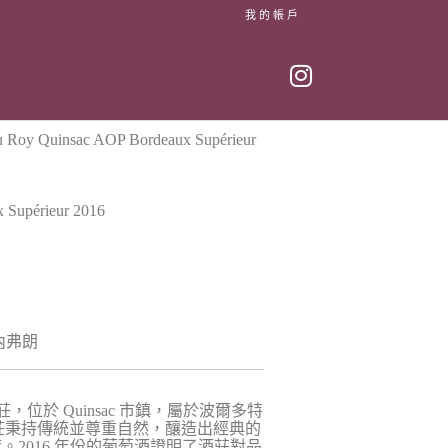
我的帳戶
du Roy Quinsac AOP Bordeaux Supérieur
 Supérieur 2016
內弗朗
營的酒莊，位於 Quinsac 市鎮，屬於波爾多特
）產區。酒莊秉持傳統並尊重自然，釀造出經典的
2016 年份的葡萄酒證明了酒莊對品