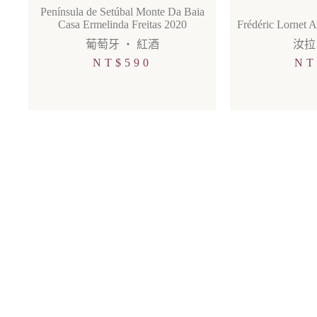
Península de Setúbal Monte Da Baia
Casa Ermelinda Freitas 2020
Frédéric Lornet A
葡萄牙
・
紅酒
汝拉
NT$
590
NT