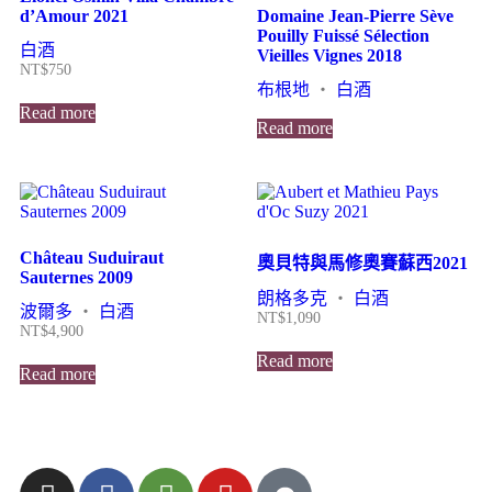
d’Amour 2021
Domaine Jean-Pierre Sève
Pouilly Fuissé Sélection
白酒
Vieilles Vignes 2018
NT$
750
布根地
・
白酒
Read more
Read more
Château Suduiraut
奧貝特與馬修奧賽蘇西2021
Sauternes 2009
朗格多克
・
白酒
波爾多
・
白酒
NT$
1,090
NT$
4,900
Read more
Read more