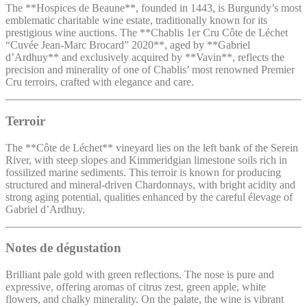
The **Hospices de Beaune**, founded in 1443, is Burgundy’s most
emblematic charitable wine estate, traditionally known for its
prestigious wine auctions. The **Chablis 1er Cru Côte de Léchet
“Cuvée Jean-Marc Brocard” 2020**, aged by **Gabriel
d’Ardhuy** and exclusively acquired by **Vavin**, reflects the
precision and minerality of one of Chablis’ most renowned Premier
Cru terroirs, crafted with elegance and care.
Terroir
The **Côte de Léchet** vineyard lies on the left bank of the Serein
River, with steep slopes and Kimmeridgian limestone soils rich in
fossilized marine sediments. This terroir is known for producing
structured and mineral-driven Chardonnays, with bright acidity and
strong aging potential, qualities enhanced by the careful élevage of
Gabriel d’Ardhuy.
Notes de dégustation
Brilliant pale gold with green reflections. The nose is pure and
expressive, offering aromas of citrus zest, green apple, white
flowers, and chalky minerality. On the palate, the wine is vibrant