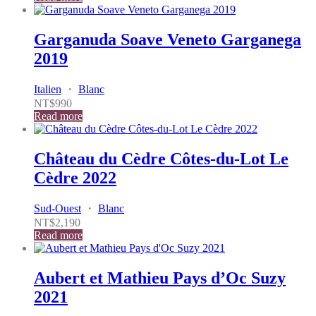
Garganuda Soave Veneto Garganega
2019
Italien
・
Blanc
NT$
990
Read more
Château du Cèdre Côtes-du-Lot Le
Cèdre 2022
Sud-Ouest
・
Blanc
NT$
2,190
Read more
Aubert et Mathieu Pays d’Oc Suzy
2021