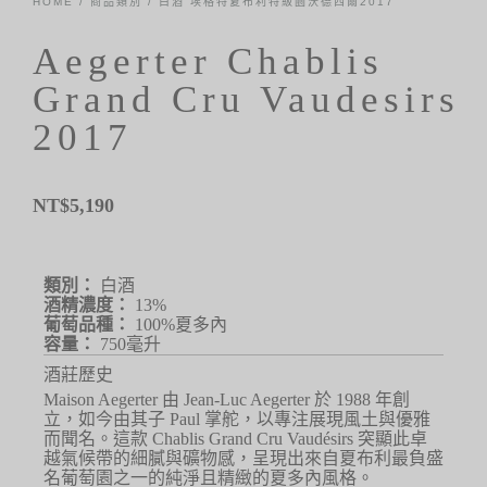
HOME
/
商品類別
/
白酒
埃格特夏布利特級園沃德西爾2017
Aegerter Chablis
Grand Cru Vaudesirs
2017
NT$
5,190
類別：
白酒
酒精濃度：
13%
葡萄品種：
100%夏多內
容量：
750毫升
酒莊歷史
Maison Aegerter 由 Jean-Luc Aegerter 於 1988 年創
立，如今由其子 Paul 掌舵，以專注展現風土與優雅
而聞名。這款 Chablis Grand Cru Vaudésirs 突顯此卓
越氣候帶的細膩與礦物感，呈現出來自夏布利最負盛
名葡萄園之一的純淨且精緻的夏多內風格。