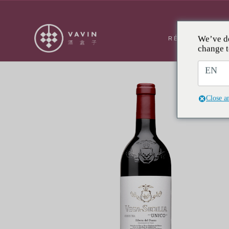
We’ve de
RÉSERVATION
change t
EN
Close a