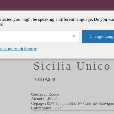
tected you might be speaking a different language. Do you wan
LA CAVE
EVÈNEMENTS & CLUB
QUI 
o:
Change Lang
HOME
/
CATÉGORIE
/
ROUGE
RIBERA DEL DUER
nd do not switch language
Ribera del D
Sicilia Unico
NT$
19,900
Couleur :
Rouge
Alcool :
14% vol.
Cépage :
95% Tempranillo, 5% Cabernet Sauvign
Contenance :
75 cl