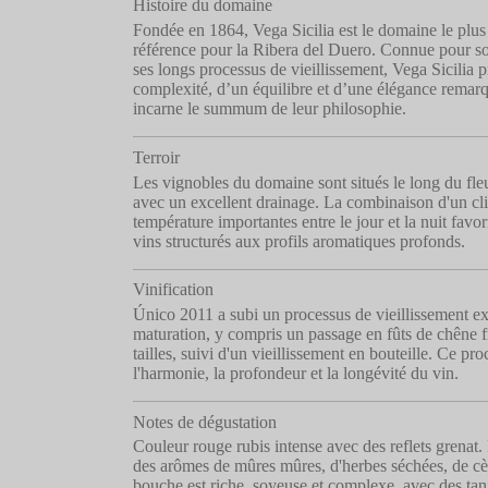
Histoire du domaine
Fondée en 1864, Vega Sicilia est le domaine le pl
référence pour la Ribera del Duero. Connue pour s
ses longs processus de vieillissement, Vega Sicilia 
complexité, d’un équilibre et d’une élégance remarq
incarne le summum de leur philosophie.
Terroir
Les vignobles du domaine sont situés le long du fleu
avec un excellent drainage. La combinaison d'un cli
température importantes entre le jour et la nuit favo
vins structurés aux profils aromatiques profonds.
Vinification
Único 2011 a subi un processus de vieillissement e
maturation, y compris un passage en fûts de chêne fr
tailles, suivi d'un vieillissement en bouteille. Ce pr
l'harmonie, la profondeur et la longévité du vin.
Notes de dégustation
Couleur rouge rubis intense avec des reflets grenat.
des arômes de mûres mûres, d'herbes séchées, de cèd
bouche est riche, soyeuse et complexe, avec des tani