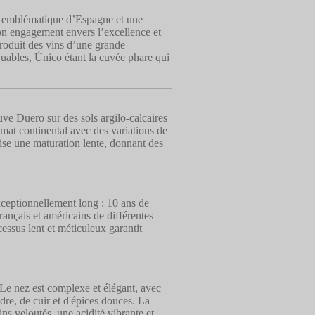
us emblématique d’Espagne et une
on engagement envers l’excellence et
produit des vins d’une grande
uables, Único étant la cuvée phare qui
ve Duero sur des sols argilo-calcaires
mat continental avec des variations de
rise une maturation lente, donnant des
xceptionnellement long : 10 ans de
ançais et américains de différentes
ocessus lent et méticuleux garantit
 Le nez est complexe et élégant, avec
re, de cuir et d'épices douces. La
ns veloutés, une acidité vibrante et