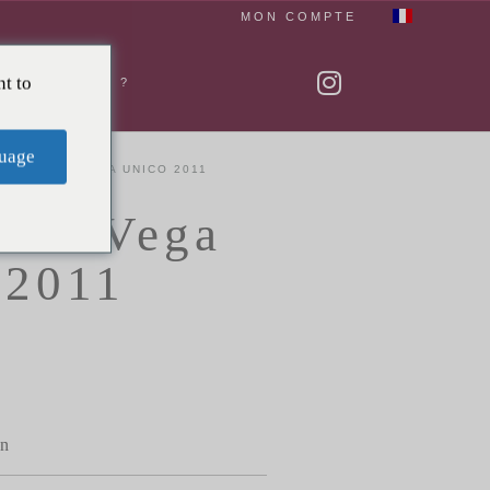
MON COMPTE
t to
SOMMES NOUS ?
uage
O VEGA SICILIA UNICO 2011
uero Vega
 2011
on