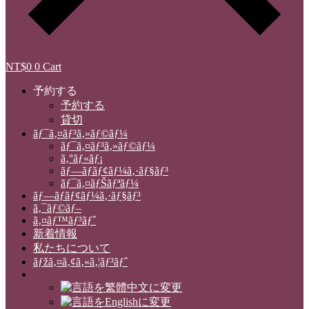
NT$
0
0
Cart
予約する
予約する
貸切
ãƒ¯ã‚¤ãƒ³ã‚»ãƒ©ãƒ¼
ãƒ¯ã‚¤ãƒ³ã‚»ãƒ©ãƒ¼
ã‚°ãƒ«ãƒ¡
ãƒ—ãƒ­ãƒ¢ãƒ¼ã‚·ãƒ§ãƒ³
ãƒ¯ã‚¤ãƒŠãƒªãƒ¼
ãƒ—ãƒ­ãƒ¢ãƒ¼ã‚·ãƒ§ãƒ³
ã‚¯ãƒ©ãƒ–
ã‚¤ãƒ™ãƒ³ãƒˆ
新着情報
私たちについて
ãƒžã‚¤ã‚¢ã‚«ã‚¦ãƒ³ãƒˆ