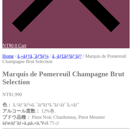
NT$
0
0
Cart
Home
/
ã‚«ãƒ†ã‚´ãƒªãƒ¼
/
ã‚·ãƒ£ãƒ³ãƒ‘ãƒ³
/ Marquis de Pomereuil
Champagne Brut Selection
Marquis de Pomereuil Champagne Brut
Selection
NT$
1,990
色：
ã‚¹ãƒ‘ãƒ¼ã‚¯ãƒªãƒ³ã‚°ãƒ›ãƒ¯ã‚¤ãƒˆ
アルコール度数：
12%巻.
ブドウ品種：
Pinot Noir, Chardonnay, Pinot Meunier
ãƒœãƒˆãƒ«ã‚µã‚¤ã‚ºï¼š
75 cl