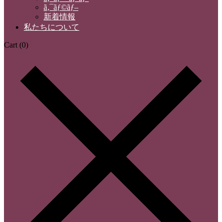
ã‚¯ãƒ©ãƒ–
新着情報
私たちについて
Cart
(0)