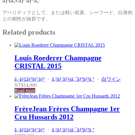
ãƒšã‚¢ãƒªãƒ³ã‚°
アペリティフとして、または軽い前菜、シーフード、白身肉
との相性が抜群です。
Related products
Louis Roederer Champagne
CRISTAL 2015
ã‚·ãƒ£ãƒ³ãƒ‘ãƒ³
・
ã‚¹ãƒ‘ãƒ¼ã‚¯ãƒªãƒ³ã‚°
・
白ワイン
NT$
14,900
Read more
FrèreJean Frères Champagne 1er
Cru Hussards 2012
ã‚·ãƒ£ãƒ³ãƒ‘ãƒ³
・
ã‚¹ãƒ‘ãƒ¼ã‚¯ãƒªãƒ³ã‚°