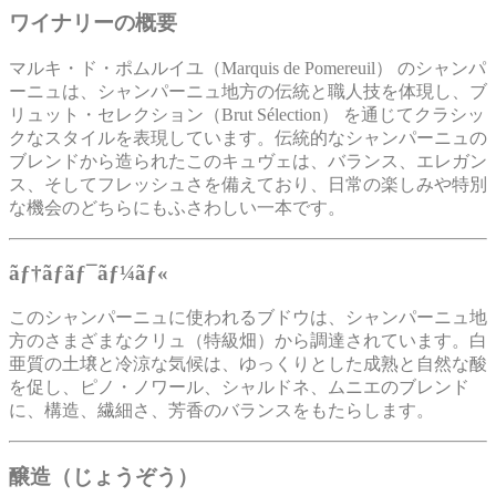
ワイナリーの概要
マルキ・ド・ポムルイユ（Marquis de Pomereuil） のシャンパ
ーニュは、シャンパーニュ地方の伝統と職人技を体現し、ブ
リュット・セレクション（Brut Sélection） を通じてクラシッ
クなスタイルを表現しています。伝統的なシャンパーニュの
ブレンドから造られたこのキュヴェは、バランス、エレガン
ス、そしてフレッシュさを備えており、日常の楽しみや特別
な機会のどちらにもふさわしい一本です。
ãƒ†ãƒ­ãƒ¯ãƒ¼ãƒ«
このシャンパーニュに使われるブドウは、シャンパーニュ地
方のさまざまなクリュ（特級畑）から調達されています。白
亜質の土壌と冷涼な気候は、ゆっくりとした成熟と自然な酸
を促し、ピノ・ノワール、シャルドネ、ムニエのブレンド
に、構造、繊細さ、芳香のバランスをもたらします。
醸造（じょうぞう）