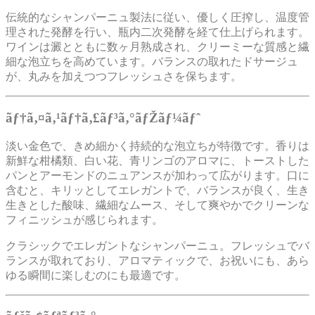
伝統的なシャンパーニュ製法に従い、優しく圧搾し、温度管
理された発酵を行い、瓶内二次発酵を経て仕上げられます。
ワインは澱とともに数ヶ月熟成され、クリーミーな質感と繊
細な泡立ちを高めています。バランスの取れたドサージュ
が、丸みを加えつつフレッシュさを保ちます。
ãƒ†ã‚¤ã‚¹ãƒ†ã‚£ãƒ³ã‚°ãƒŽãƒ¼ãƒˆ
淡い金色で、きめ細かく持続的な泡立ちが特徴です。香りは
新鮮な柑橘類、白い花、青リンゴのアロマに、トーストした
パンとアーモンドのニュアンスが加わって広がります。口に
含むと、キリッとしてエレガントで、バランスが良く、生き
生きとした酸味、繊細なムース、そして爽やかでクリーンな
フィニッシュが感じられます。
クラシックでエレガントなシャンパーニュ。フレッシュでバ
ランスが取れており、アロマティックで、お祝いにも、あら
ゆる瞬間に楽しむのにも最適です。