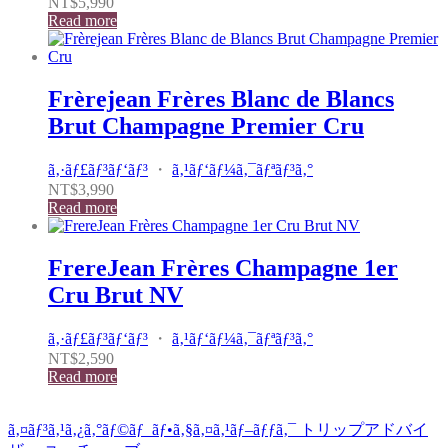
NT$
5,990
Read more
Frèrejean Frères Blanc de Blancs
Brut Champagne Premier Cru
ã‚·ãƒ£ãƒ³ãƒ‘ãƒ³
・
ã‚¹ãƒ‘ãƒ¼ã‚¯ãƒªãƒ³ã‚°
NT$
3,990
Read more
FrereJean Frères Champagne 1er
Cru Brut NV
ã‚·ãƒ£ãƒ³ãƒ‘ãƒ³
・
ã‚¹ãƒ‘ãƒ¼ã‚¯ãƒªãƒ³ã‚°
NT$
2,590
Read more
ã‚¤ãƒ³ã‚¹ã‚¿ã‚°ãƒ©ãƒ
ãƒ•ã‚§ã‚¤ã‚¹ãƒ–ãƒƒã‚¯
トリップアドバイ