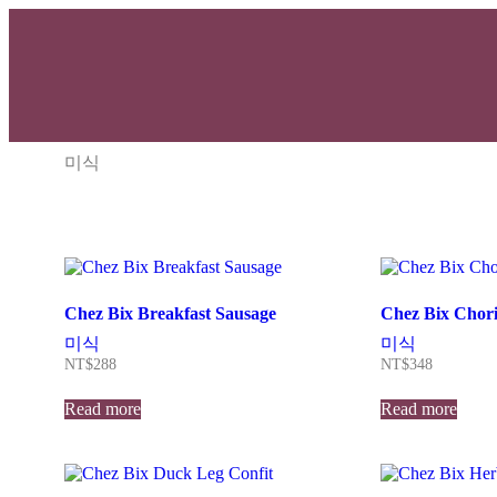
미식
Chez Bix Breakfast Sausage
Chez Bix Chori
미식
미식
NT$
288
NT$
348
Read more
Read more