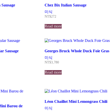
s Sausage
Chez Bix Italian Sausage
미식
NT$
272
Read more
ar Sausage
Georges Bruck Whole Duck Foie Gras
미식
NT$
3,780
Read more
Léon Chaillot Mini Lemongrass Chili
Mini Barou de
미식