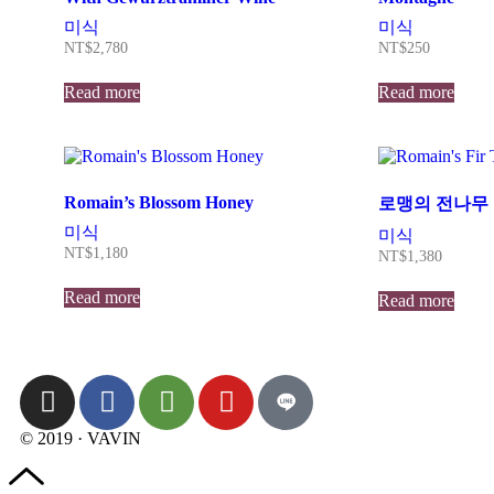
미식
미식
NT$
2,780
NT$
250
Read more
Read more
Romain’s Blossom Honey
로맹의 전나무
미식
미식
NT$
1,180
NT$
1,380
Read more
Read more
© 2019 · VAVIN