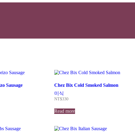
zo Sausage
Chez Bix Cold Smoked Salmon
미식
NT$
330
Read more