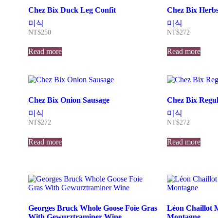
Chez Bix Duck Leg Confit
Chez Bix Herb
미식
미식
NT$
250
NT$
272
Read more
Read more
Chez Bix Onion Sausage
Chez Bix Regul
미식
미식
NT$
272
NT$
272
Read more
Read more
Georges Bruck Whole Goose Foie Gras
Léon Chaillot 
With Gewurztraminer Wine
Montagne