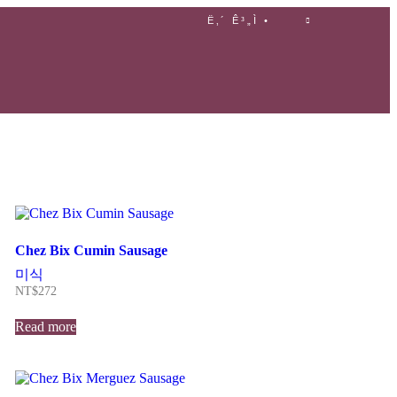
Ë‚´ Ê³„Ì •
Chez Bix Cumin Sausage
미식
NT$
272
Read more