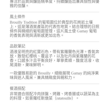
專注於品質與釀造精準度，持續釀造出兼具個性與優
雅的佳釀。
風土條件
Brouilly Tradition 的葡萄園位於典型的花崗岩土壤
上，這是薄酒萊產區的代表性地質。結合理想的日照
條件與精細的葡萄園管理，這片風土使 Gamay 葡萄
的香氣表現與清新感更加出色。
品飲筆記
酒液呈明亮的紅寶石色，帶有紫羅蘭色光澤。香氣奔
放，散發紅櫻桃、覆盆子，以及牡丹與紫羅蘭的花
香。口感多汁且平衡良好，單寧柔順，酸度活潑，收
尾清新，果味鮮明。
一款優雅易飲的 Brouilly，細緻展現 Gamay 的純淨果
味與迷人風采，兼具精緻度與親和力。
餐酒搭配
非常適合搭配冷肉拼盤、烤雞、烤香腸或以蔬菜為主
的料理，如普羅旺斯燉菜（ratatouille）。