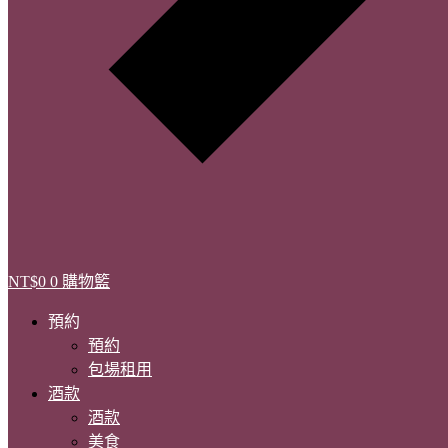
NT$
0
0
購物籃
預約
預約
包場租用
酒款
酒款
美食