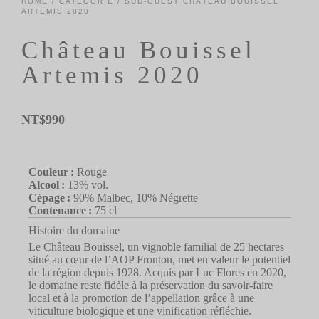
HOME
/
CATÉGORIE
/
SUD-OUEST
CHÂTEAU BOUISSEL
ARTEMIS 2020
Château Bouissel
Artemis 2020
NT$
990
Couleur :
Rouge
Alcool :
13% vol.
Cépage :
90% Malbec, 10% Négrette
Contenance :
75 cl
Histoire du domaine
Le Château Bouissel, un vignoble familial de 25 hectares
situé au cœur de l’AOP Fronton, met en valeur le potentiel
de la région depuis 1928. Acquis par Luc Flores en 2020,
le domaine reste fidèle à la préservation du savoir-faire
local et à la promotion de l’appellation grâce à une
viticulture biologique et une vinification réfléchie.