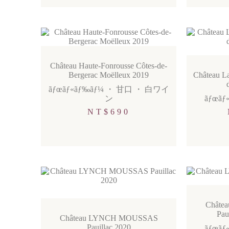
Château Haute-Fonrousse Côtes-de-
Bergerac Moëlleux 2019
Château La
ãƒœãƒ«ãƒ‰ãƒ¼
・
甘口
・
白ワイ
ン
ãƒœãƒ
NT$
690
Châte
Pau
Château LYNCH MOUSSAS
Pauillac 2020
ãƒœãƒ