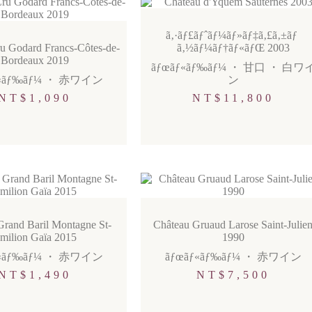
ã‚·ãƒ£ãƒˆãƒ¼ãƒ»ãƒ‡ã‚£ã‚±ãƒ
u Godard Francs-Côtes-de-
ã‚½ãƒ¼ãƒ†ãƒ«ãƒŒ 2003
Bordeaux 2019
ãƒœãƒ«ãƒ‰ãƒ¼
・
甘口
・
白ワ
«ãƒ‰ãƒ¼
・
赤ワイン
ン
NT$
1,090
NT$
11,800
Grand Baril Montagne St-
Château Gruaud Larose Saint-Julie
milion Gaïa 2015
1990
«ãƒ‰ãƒ¼
・
赤ワイン
ãƒœãƒ«ãƒ‰ãƒ¼
・
赤ワイン
NT$
1,490
NT$
7,500