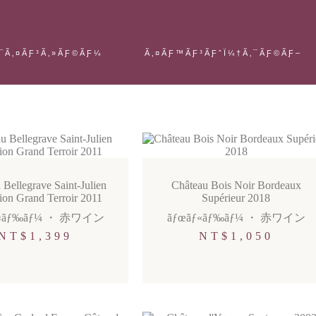
¯Ã‚¤ÃƑ³Ã‚»ÃƑ©ÃƑ¼
Ã‚¤ÃƑ™ÃƑ³ÃƑˆÏ¼†Ã‚¯ÃƑ©ÃƑ–
 Bellegrave Saint-Julien
Château Bois Noir Bordeaux
tion Grand Terroir 2011
Supérieur 2018
«ãƒ‰ãƒ¼
・
赤ワイン
ãƒœãƒ«ãƒ‰ãƒ¼
・
赤ワイン
NT$
1,399
NT$
1,050