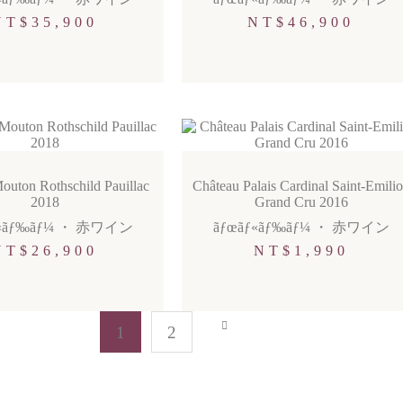
NT$
35,900
NT$
46,900
outon Rothschild Pauillac
Château Palais Cardinal Saint-Emili
2018
Grand Cru 2016
«ãƒ‰ãƒ¼
・
赤ワイン
ãƒœãƒ«ãƒ‰ãƒ¼
・
赤ワイン
NT$
26,900
NT$
1,990
1
2