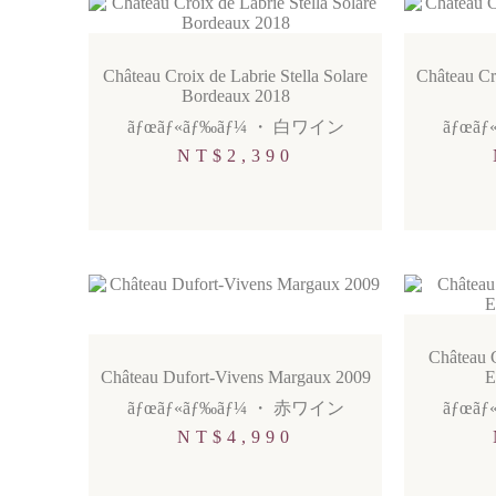
Château Croix de Labrie Stella Solare
Château Cr
Bordeaux 2018
ãƒœãƒ«ãƒ‰ãƒ¼
・
白ワイン
ãƒœãƒ
NT$
2,390
Château 
Château Dufort-Vivens Margaux 2009
E
ãƒœãƒ«ãƒ‰ãƒ¼
・
赤ワイン
ãƒœãƒ
NT$
4,990