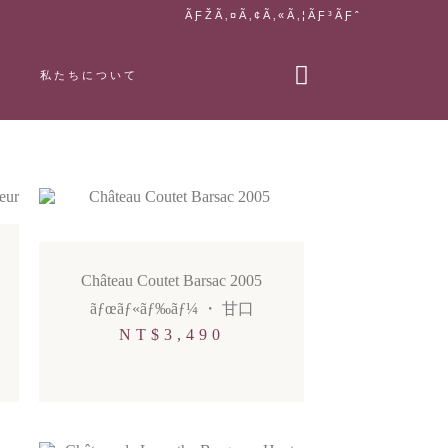
ÃƑŽÃ‚¤Ã‚¢Ã‚«Ã‚¦ÃƑ³ÃƑˆ
私たちについて
Château Coutet Barsac 2005
ãƒœãƒ«ãƒ‰ãƒ¼
・
甘口
NT$
3,490