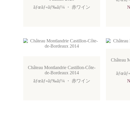
ãƒœãƒ«ãƒ‰ãƒ¼
・
赤ワイン
Château M
Château Montlandrie Castillon-Côte-
de-Bordeaux 2014
ãƒœãƒ
ãƒœãƒ«ãƒ‰ãƒ¼
・
赤ワイン