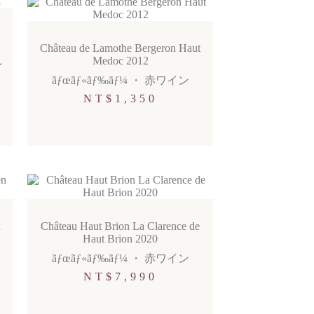
Château de Lamothe Bergeron Haut
Medoc 2012
イ
ãƒœãƒ«ãƒ‰ãƒ¼
・
赤ワイン
NT$
1,350
n
Château Haut Brion La Clarence de
Haut Brion 2020
ãƒœãƒ«ãƒ‰ãƒ¼
・
赤ワイン
NT$
7,990