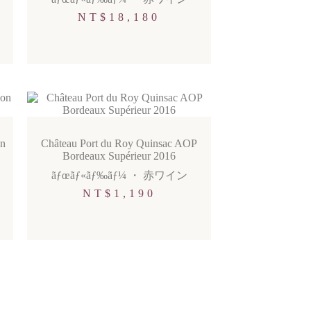
NT$
18,180
on
Château Port du Roy Quinsac AOP
Bordeaux Supérieur 2016
ãƒœãƒ«ãƒ‰ãƒ¼
・
赤ワイン
NT$
1,190