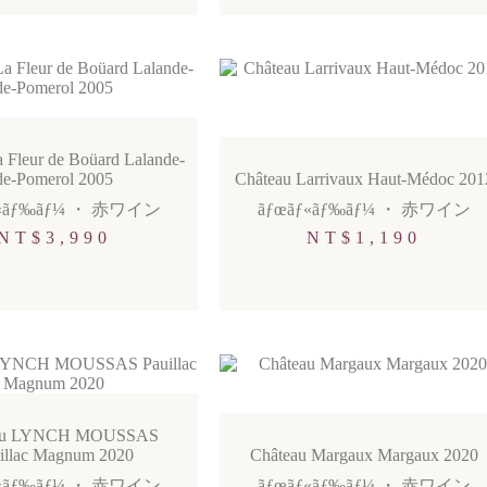
 Fleur de Boüard Lalande-
de-Pomerol 2005
Château Larrivaux Haut-Médoc 201
«ãƒ‰ãƒ¼
・
赤ワイン
ãƒœãƒ«ãƒ‰ãƒ¼
・
赤ワイン
NT$
3,990
NT$
1,190
au LYNCH MOUSSAS
illac Magnum 2020
Château Margaux Margaux 2020
«ãƒ‰ãƒ¼
・
赤ワイン
ãƒœãƒ«ãƒ‰ãƒ¼
・
赤ワイン