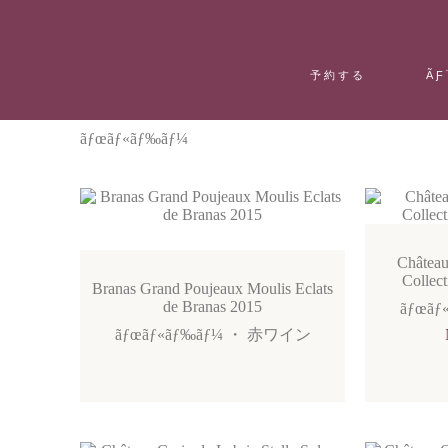
予約する
ÃƑ
ãƒœãƒ«ãƒ‰ãƒ¼
Château
Collec
Branas Grand Poujeaux Moulis Eclats
de Branas 2015
ãƒœãƒ
ãƒœãƒ«ãƒ‰ãƒ¼
・
赤ワイン