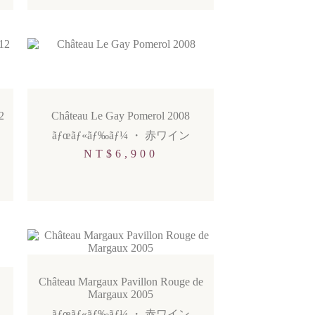
2
Château Le Gay Pomerol 2008
ãƒœãƒ«ãƒ‰ãƒ¼
・
赤ワイン
NT$
6,900
Château Margaux Pavillon Rouge de
Margaux 2005
ãƒœãƒ«ãƒ‰ãƒ¼
・
赤ワイン