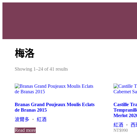
梅洛
Showing 1–24 of 41 results
Branas Grand Poujeaux Moulis Eclats
Castille Tr
de Branas 2015
Tempranill
Merlot 202
波爾多
・
紅酒
紅酒
・
西
Read more
NT$
990