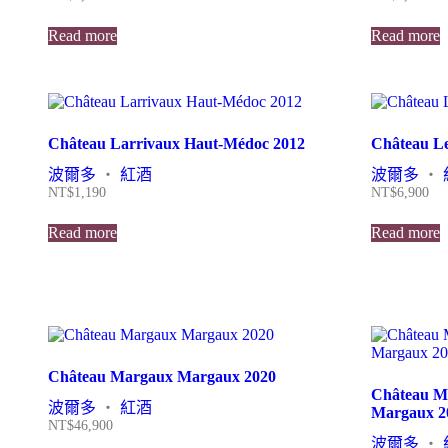
Read more
Read more
Château Larrivaux Haut-Médoc 2012
Château L
波爾多
・
紅酒
波爾多
・
NT$
1,190
NT$
6,900
Read more
Read more
Château Margaux Margaux 2020
Château Ma
波爾多
・
紅酒
Margaux 2
NT$
46,900
波爾多
・