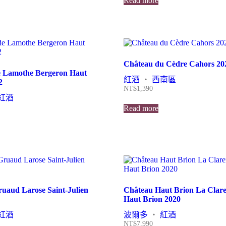
Read more
Château du Cèdre Cahors 20
e Lamothe Bergeron Haut
紅酒
・
西南區
2
NT$
1,390
紅酒
Read more
uaud Larose Saint-Julien
Château Haut Brion La Clare
Haut Brion 2020
紅酒
波爾多
・
紅酒
NT$
7,990