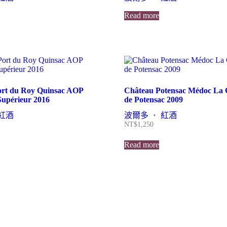
Read more
ort du Roy Quinsac AOP
Château Potensac Médoc La 
upérieur 2016
de Potensac 2009
紅酒
波爾多
・
紅酒
NT$
1,250
Read more