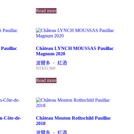
Read more
auillac
Château LYNCH MOUSSAS Pauillac
Magnum 2020
波爾多
・
紅酒
NT$
35,900
Read more
n-Côte-de-
Château Mouton Rothschild Pauillac
2018
波爾多
・
紅酒