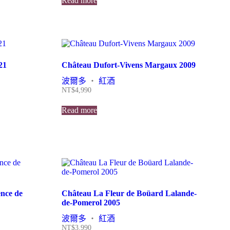
Read more
21
Château Dufort-Vivens Margaux 2009
波爾多
・
紅酒
NT$
4,990
Read more
nce de
Château La Fleur de Boüard Lalande-
de-Pomerol 2005
波爾多
・
紅酒
NT$
3,990