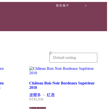
我的帳戶
ien
Château Bois Noir Bordeaux Supérieur
1
2018
波爾多
・
紅酒
NT$
1,050